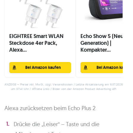
EIGHTREE Smart WLAN
Echo Show 5 (Neuest
Steckdose 4er Pack,
Generation) |
Alexa...
Kompakter...
Bei Amazon kaufen
Bei Amazon kaufen
ANZEIGE – Preise inkl. MwSt., zzgl. Versandkosten / Letzte Aktualisierung am 6.07.2026
um 07:41 Uhr / Affiliate Links / Bilder von der Amazon Product Advertising API
Alexa zurücksetzen beim Echo Plus 2
Drücke die „Leiser“ – Taste und die