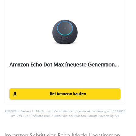
Amazon Echo Dot Max (neueste Generation...
Bei Amazon kaufen
ANZEIGE – Preise inkl. MwSt., zzgl. Versandkosten / Letzte Aktualisierung am 6.07.2026
um 07:41 Uhr / Affiliate Links / Bilder von der Amazon Product Advertising API
Im ersten Schritt das Echo-Modell bestimmen