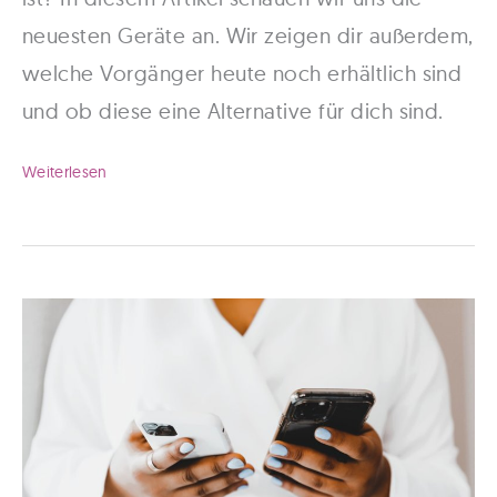
neuesten Geräte an. Wir zeigen dir außerdem,
welche Vorgänger heute noch erhältlich sind
und ob diese eine Alternative für dich sind.
Welches
Weiterlesen
ist
das
neueste
iPhone
2022?
Modelle
im
Vergleich!