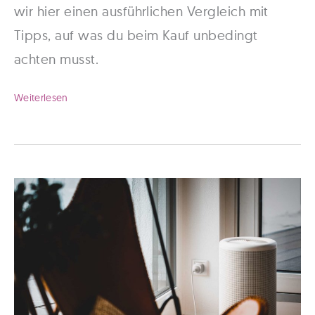
wir hier einen ausführlichen Vergleich mit
Tipps, auf was du beim Kauf unbedingt
achten musst.
HomeKit
Weiterlesen
Kamera:
Alle
Geräte
im
ausführlichen
Vergleich!