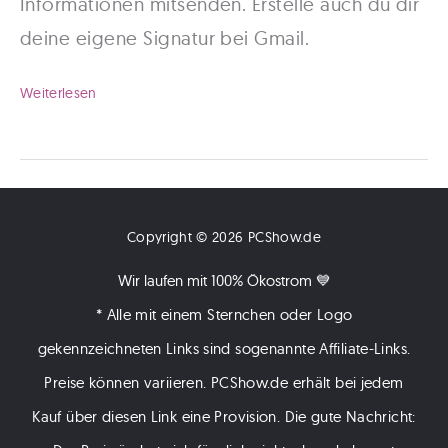
Informationen mitsenden. Erstelle auch du dir
deine eigene Signatur bei Gmail.
Gmail
Weiterlesen
Signatur
–
Gestalte
deine
Copyright © 2026 PCShow.de
Mails
Wir laufen mit 100% Ökostrom 💙
einfach
* Alle mit einem Sternchen oder Logo
besser!
gekennzeichneten Links sind sogenannte Affiliate-Links.
Preise können variieren. PCShow.de erhält bei jedem
Kauf über diesen Link eine Provision. Die gute Nachricht: