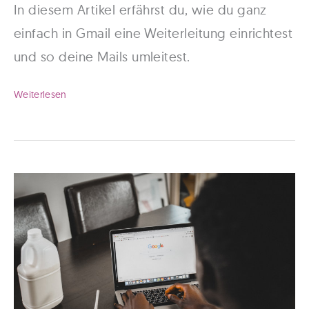
In diesem Artikel erfährst du, wie du ganz
einfach in Gmail eine Weiterleitung einrichtest
und so deine Mails umleitest.
Gmail
Weiterlesen
Weiterleitung
–
So
kannst
du
deine
Mails
umleiten!