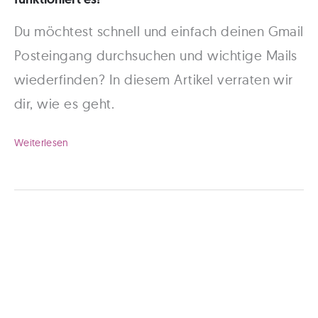
Du möchtest schnell und einfach deinen Gmail
Posteingang durchsuchen und wichtige Mails
wiederfinden? In diesem Artikel verraten wir
dir, wie es geht.
Gmail
Weiterlesen
Posteingang
durchsuchen
–
So
einfach
funktioniert
es!