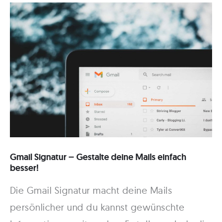
So
bekommst
du
wieder
Zugriff!
Gmail Signatur – Gestalte deine Mails einfach
besser!
Die Gmail Signatur macht deine Mails
persönlicher und du kannst gewünschte