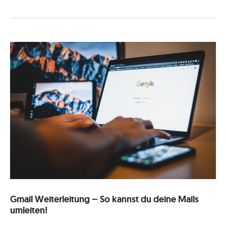
Ordner
erstellen
–
So
schnell
und
einfach
geht
es!
Gmail Weiterleitung – So kannst du deine Mails
umleiten!