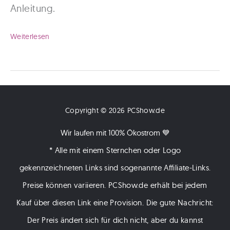
Anleitung.
Instagram
Weiterlesen
Kommentar
löschen
–
so
Copyright © 2026 PCShow.de
einfach
Wir laufen mit 100% Ökostrom 💙
geht
* Alle mit einem Sternchen oder Logo
es!
gekennzeichneten Links sind sogenannte Affiliate-Links.
Preise können variieren. PCShow.de erhält bei jedem
Kauf über diesen Link eine Provision. Die gute Nachricht:
Der Preis ändert sich für dich nicht, aber du kannst