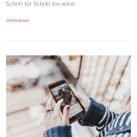
Schritt für Schritt los wirst.
Instagram
Weiterlesen
Vorschläge
löschen
–
So
einfach
funktioniert
es!