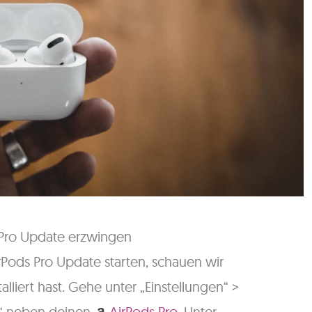
s Pro Update erzwingen
rPods Pro Update starten, schauen wir
alliert hast. Gehe unter „Einstellungen“ >
„i“ neben deinen
AirPods Pro
. Unter