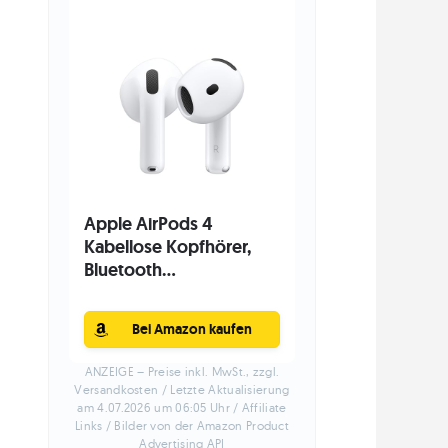
Apple AirPods 4
Kabellose Kopfhörer,
Bluetooth...
Bei Amazon kaufen
ANZEIGE – Preise inkl. MwSt., zzgl.
Versandkosten / Letzte Aktualisierung
am 4.07.2026 um 06:05 Uhr / Affiliate
Links / Bilder von der Amazon Product
Advertising API