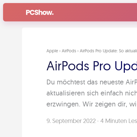
Zum
Inhalt
springen
Apple
›
AirPods
›
AirPods Pro Update: So aktual
AirPods Pro Upda
Du möchtest das neueste AirP
aktualisieren sich einfach ni
erzwingen. Wir zeigen dir, wie
9. September 2022
·
4 Minuten Les