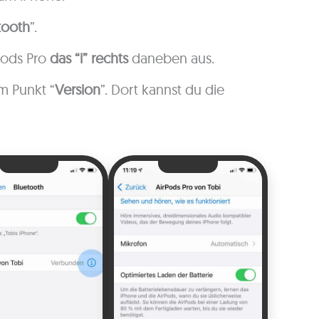
tooth
”.
Pods Pro
das “i” rechts
daneben aus.
m Punkt “
Version
”. Dort kannst du die