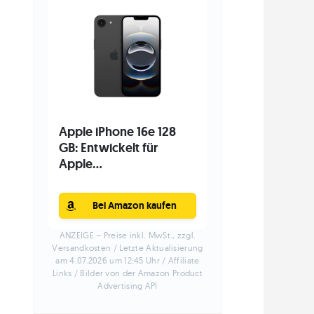
Apple iPhone 16e 128
GB: Entwickelt für
Apple...
Bei Amazon kaufen
ANZEIGE – Preise inkl. MwSt., zzgl.
Versandkosten / Letzte Aktualisierung
am 4.07.2026 um 12:45 Uhr / Affiliate
Links / Bilder von der Amazon Product
Advertising API