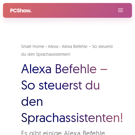
Zum
Inhalt
springen
Smart Home
›
Alexa
›
Alexa Befehle – So steuerst
du den Sprachassistenten!
Alexa Befehle –
So steuerst du
den
Sprachassistenten!
Es gibt einige Alexa Befehle,