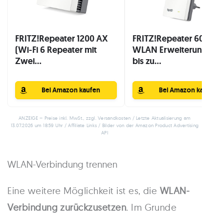
FRITZ!Repeater 1200 AX
FRITZ!Repeater 600 |
(Wi-Fi 6 Repeater mit
WLAN Erweiterung mi
Zwei...
bis zu...
Bei Amazon kaufen
Bei Amazon kaufen
ANZEIGE – Preise inkl. MwSt., zzgl. Versandkosten / Letzte Aktualisierung am
13.07.2026 um 18:59 Uhr / Affiliate Links / Bilder von der Amazon Product Advertising
API
WLAN-Verbindung trennen
Eine weitere Möglichkeit ist es, die
WLAN-
Verbindung zurückzusetzen
. Im Grunde