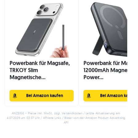
Powerbank für Magsafe,
Powerbank für Magsa
TRKOY Slim
12000mAh Magnetisc
Magnetische...
Power...
Bei Amazon kaufen
Bei Amazon kaufen
ANZEIGE – Preise inkl. MwSt., zzgl. Versandkosten / Letzte Aktualisierung am
4.07.2026 um 02:37 Uhr / Affiliate Links / Bilder von der Amazon Product Advertising
API