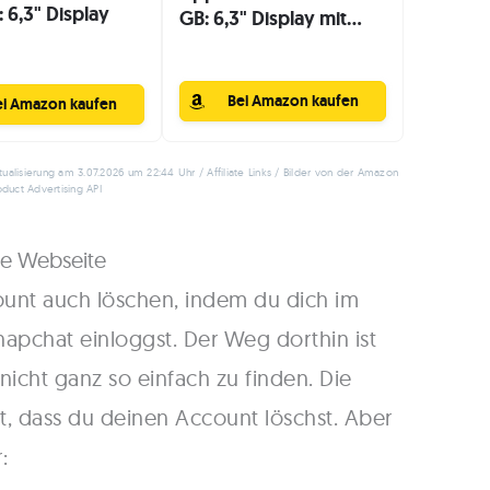
 6,3" Display
GB: 6,3" Display mit...
Bei Amazon kaufen
ei Amazon kaufen
tualisierung am 3.07.2026 um 22:44 Uhr / Affiliate Links / Bilder von der Amazon
oduct Advertising API
ie Webseite
unt auch löschen, indem du dich im
apchat einloggst. Der Weg dorthin ist
icht ganz so einfach zu finden. Die
t, dass du deinen Account löschst. Aber
: