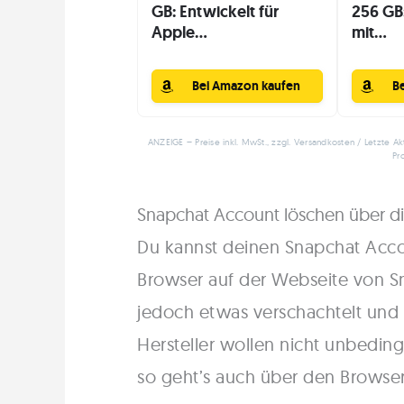
GB: Entwickelt für
256 GB:
Apple...
mit...
Bei Amazon kaufen
B
ANZEIGE – Preise inkl. MwSt., zzgl. Versandkosten / Letzte Ak
Pr
Snapchat Account löschen über d
Du kannst deinen Snapchat Acco
Browser auf der Webseite von Sn
jedoch etwas verschachtelt und n
Hersteller wollen nicht unbeding
so geht’s auch über den Browser