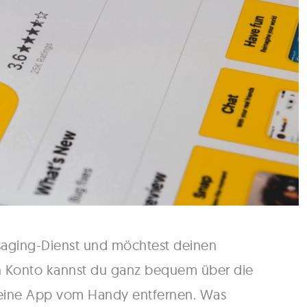
saging-Dienst und möchtest deinen
n Konto kannst du ganz bequem über die
ine App vom Handy entfernen. Was