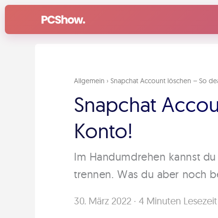
Zum
Inhalt
springen
Allgemein
›
Snapchat Account löschen – So dea
Snapchat Accoun
Konto!
Im Handumdrehen kannst du 
trennen. Was du aber noch bea
30. März 2022
·
4 Minuten Lesezeit