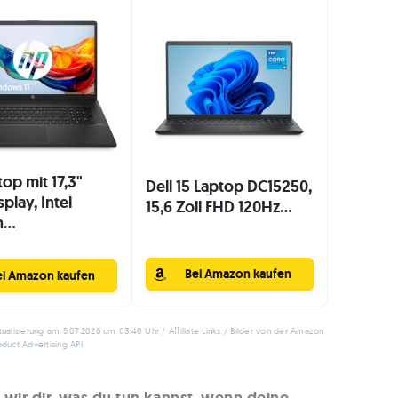
op mit 17,3"
Dell 15 Laptop DC15250,
play, Intel
15,6 Zoll FHD 120Hz...
...
Bei Amazon kaufen
ei Amazon kaufen
tualisierung am 5.07.2026 um 03:40 Uhr / Affiliate Links / Bilder von der Amazon
oduct Advertising API