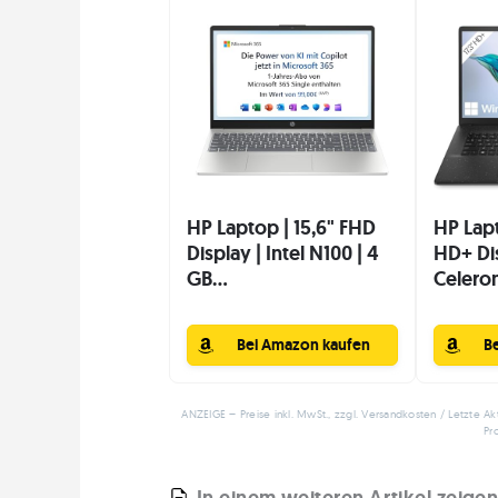
HP Laptop | 15,6" FHD
HP Lapt
Display | Intel N100 | 4
HD+ Dis
GB...
Celeron
Bei Amazon kaufen
B
ANZEIGE – Preise inkl. MwSt., zzgl. Versandkosten / Letzte Ak
Pr