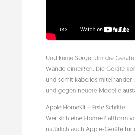
Und keine Sorge: Um die Geräte 
Wände einreißen. Die Geräte k
und somit kabellos miteinander. 
und gegen neuere Modelle aust
Apple HomeKit – Erste Schritte
Wer sich eine Home-Plattform v
natürlich auch Apple-Geräte für 