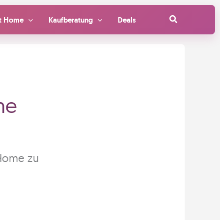
Suchen
t Home
Kaufberatung
Deals
ne
 Home zu