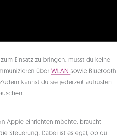
zum Einsatz zu bringen, musst du keine
ommunizieren über
WLAN
sowie Bluetooth
Zudem kannst du sie jederzeit aufrüsten
auschen.
on Apple einrichten möchte, braucht
die Steuerung. Dabei ist es egal, ob du