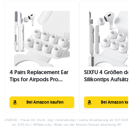
4 Pairs Replacement Ear
SIXFU 4 Größen der
Tips for Airpods Pro...
Silikontips Aufsätze für
Bei Amazon kaufen
Bei Amazon kaufen
ANZEIGE – Preise inkl. MwSt., zzgl. Versandkosten / Letzte Aktualisierung am 6.07.2026
um 21:55 Uhr / Affiliate Links / Bilder von der Amazon Product Advertising API