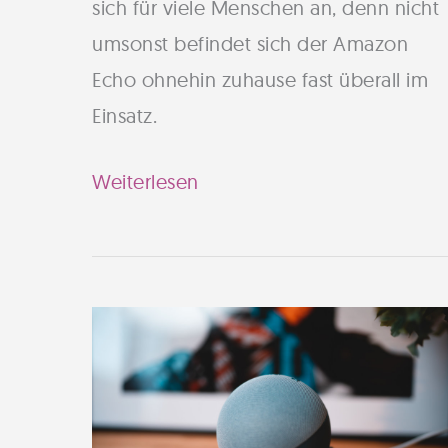
sich für viele Menschen an, denn nicht
umsonst befindet sich der Amazon
Echo ohnehin zuhause fast überall im
Einsatz.
Alexa
Weiterlesen
als
Lautsprecher
verwenden
–
So
funktioniert
es!