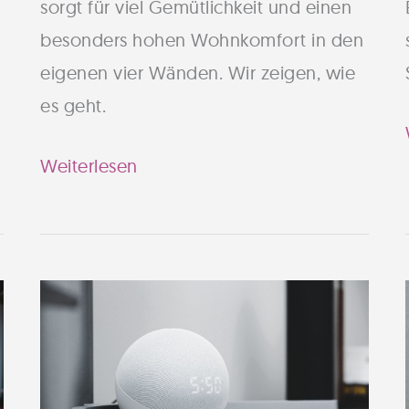
sorgt für viel Gemütlichkeit und einen
besonders hohen Wohnkomfort in den
eigenen vier Wänden. Wir zeigen, wie
es geht.
Thermostat
Weiterlesen
mit
Alexa
–
Per
Sprachassistent
Heizung
steuern!