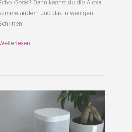
Echo-Gerät? Dann kannst du die Alexa
stimme ändern und das in wenigen
Schritten.
Alexa
Weiterlesen
Stimme
ändern
–
So
einfach
wechselst
du
sie!