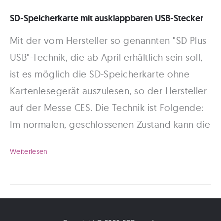
SilverPearl
SD-Speicherkarte mit ausklappbaren USB-Stecker
512
Mit der vom Hersteller so genannten "SD Plus
MB
USB"-Technik, die ab April erhältlich sein soll,
ist es möglich die SD-Speicherkarte ohne
Kartenlesegerät auszulesen, so der Hersteller
auf der Messe CES. Die Technik ist Folgende:
Im normalen, geschlossenen Zustand kann die
SD-
Weiterlesen
Speicherkarte
mit
ausklappbaren
USB-