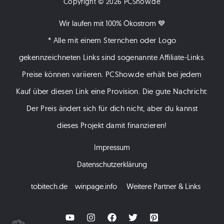
Copyright © 2026 PCShow.de
Stecker
Wir laufen mit 100% Ökostrom 💙
* Alle mit einem Sternchen oder Logo
gekennzeichneten Links sind sogenannte Affiliate-Links.
Preise können variieren. PCShow.de erhält bei jedem
Kauf über diesen Link eine Provision. Die gute Nachricht:
Der Preis ändert sich für dich nicht, aber du kannst
dieses Projekt damit finanzieren!
Impressum
Datenschutzerklärung
tobitech.de
winpage.info
Weitere Partner & Links