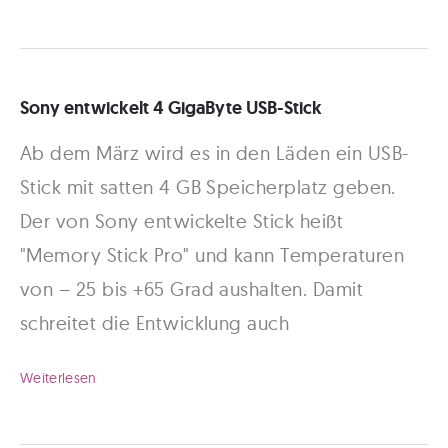
bietet
wieder
neue
Sony entwickelt 4 GigaByte USB-Stick
Multimediaartikel
Ab dem März wird es in den Läden ein USB-
an
Stick mit satten 4 GB Speicherplatz geben.
Der von Sony entwickelte Stick heißt
"Memory Stick Pro" und kann Temperaturen
von – 25 bis +65 Grad aushalten. Damit
schreitet die Entwicklung auch
Sony
Weiterlesen
entwickelt
4