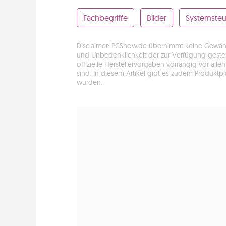
Fachbegriffe
Bilder
Systemste
Disclaimer: PCShow.de übernimmt keine Gewähr fü
und Unbedenklichkeit der zur Verfügung gestell
offizielle Herstellervorgaben vorrangig vor a
sind. In diesem Artikel gibt es zudem Produktp
wurden.