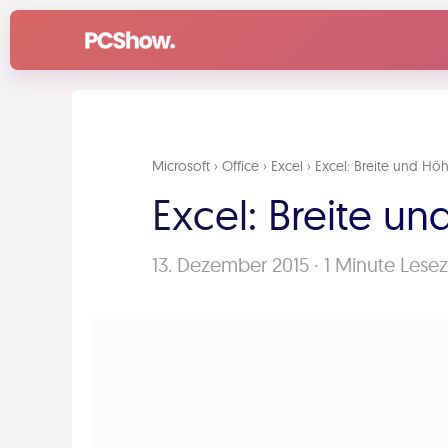
Zum
Inhalt
springen
Microsoft
›
Office
›
Excel
›
Excel: Breite und Hö
Excel: Breite u
13. Dezember 2015
·
1 Minute Lesez