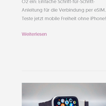
O2 ein: Einfache Schritt-für-Schritt-
Anleitung für die Verbindung per eSIM.
Teste jetzt mobile Freiheit ohne iPhone
Apple
Weiterlesen
Watch
mit
O2
verbinden:
So
richtest
du
die