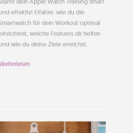
Starte dein Apple Watch Training smart
und effektiv! Erfahre, wie du die
Smartwatch für dein Workout optimal
einrichtest, welche Features dir helfen
und wie du deine Ziele erreichst.
Apple
Weiterlesen
Watch
Training:
So
startest
du
effektiv