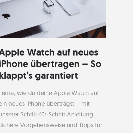
perfekte
Band
für
deinen
Apple Watch auf neues
Stil
iPhone übertragen – So
klappt’s garantiert
Lerne, wie du deine Apple Watch auf
ein neues iPhone überträgst – mit
unserer Schritt-für-Schritt-Anleitung.
Sichere Vorgehensweise und Tipps für