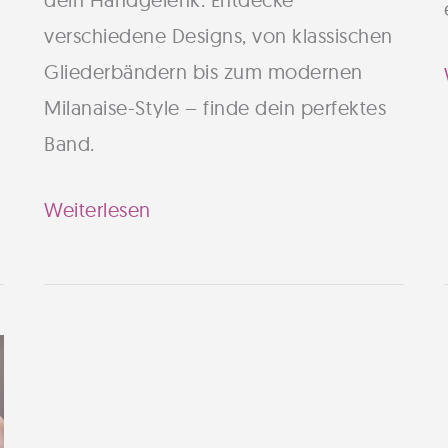
verschiedene Designs, von klassischen
Gliederbändern bis zum modernen
Milanaise-Style – finde dein perfektes
Band.
Apple
Weiterlesen
Watch
mit
Metallband:
So
findest
du