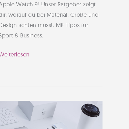
Apple Watch 9! Unser Ratgeber zeigt
dir, worauf du bei Material, Größe und
Design achten musst. Mit Tipps für
Sport & Business.
Apple
Weiterlesen
Watch
9
Armband:
So
findest
du
das