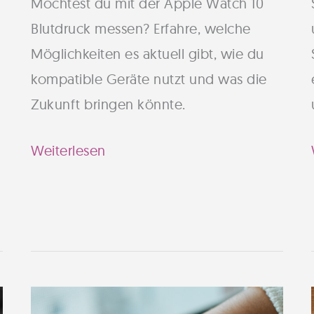
Möchtest du mit der Apple Watch 10
Blutdruck messen? Erfahre, welche
Möglichkeiten es aktuell gibt, wie du
kompatible Geräte nutzt und was die
Zukunft bringen könnte.
Apple
Weiterlesen
Watch
10:
So
misst
du
deinen